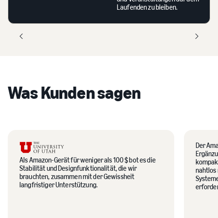
Laufenden zu bleiben.
Was Kunden sagen
Der Amaz
Ergänzun
Als Amazon-Gerät für weniger als 100 $ bot es die
kompakt,
Stabilität und Designfunktionalität, die wir
nahtlos
brauchten, zusammen mit der Gewissheit
Systeme
langfristiger Unterstützung.
erforde