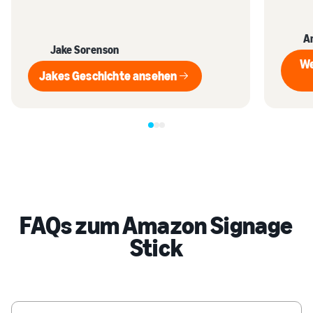
A
Jake Sorenson
We
Jakes Geschichte ansehen
Jakes Geschichte ansehen
FAQs zum Amazon Signage
Stick