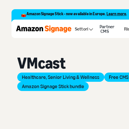
Amazon Signage Stick - now available in Europe.
Learn more
.
Partner
Back to Provider Directory
Settori
Ri
CMS
VMcast
Healthcare, Senior Living & Wellness
Free CMS 
Amazon Signage Stick bundle